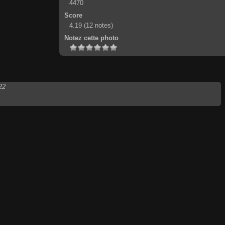
4470
Score
4.19
(12 notes)
Notez cette photo
22