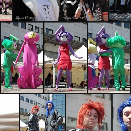
IMG 3479
IMG 3480
IMG 3497
IMG 3499
IMG 3500