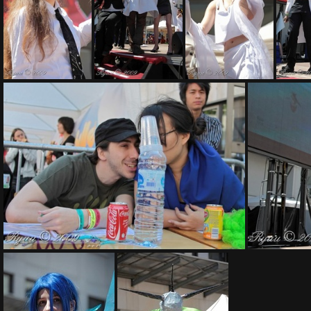
IMG 3515
IMG 3523
IMG 3524
IMG 3525
IM