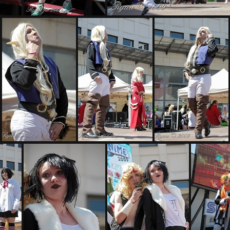
IMG 3447
IMG 3451
IMG 3459
IMG 3460
IMG 3461