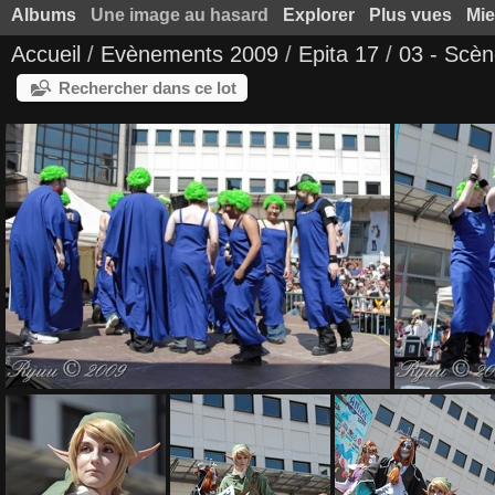
Albums
Une image au hasard
Explorer
Plus vues
Mie
Accueil
/
Evènements 2009
/
Epita 17
/
03 - Scè
Rechercher dans ce lot
IMG 3359