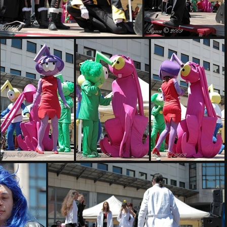
IMG 3482
IMG 3485
IMG 3501
IMG 3502
IMG 3504